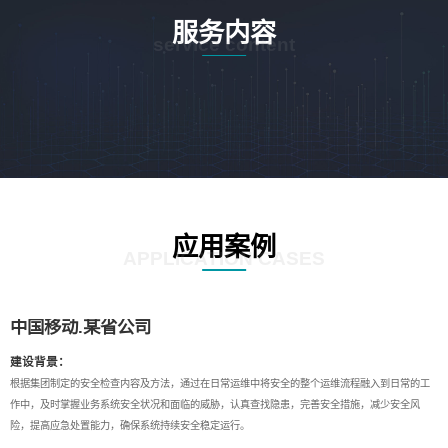
服务内容
service content
应用案例
APPLICATION CASES
中国移动.某省公司
建设背景：
根据集团制定的安全检查内容及方法，通过在日常运维中将安全的整个运维流程融入到日常的工
作中，及时掌握业务系统安全状况和面临的威胁，认真查找隐患，完善安全措施，减少安全风
险，提高应急处置能力，确保系统持续安全稳定运行。