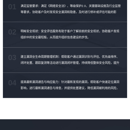
01
满足监管要求：满足《网络安全法》、等级保护2.0、关键基础设施及行业监管
等要求，协助客户及时发现安全漏洞和隐患，及时进行修补或评估可能的影
响。
02
明晰安全现状：安全评估服务有助于客户了解目前的安全现状，协助客户发现
组织中的安全最短板，从而提升组织信息建设的步伐。
03
建立漏洞全生命周期管理机制：帮助客户通过漏洞识别与评估、优先级排序、
闭环处置、跟踪复测等活动进行漏洞闭环管理，持续降低整体安全风险，提升
漏洞修复效率。
04
提高最新漏洞通告与响应能力：针对最新发现的漏洞，帮助客户快速定位漏洞
影响，进行最新漏洞通告与排查，并提供处置建议，降低漏洞被利用的风险，
提升漏洞管理能力。