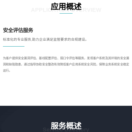
应用概述
APPLICATION OVERVIEW
安全评估服务
标准化的专业服务,助力企业满足监管要求的合规建设。
为客户提供安全漏洞评估、基线配置评估、弱口令评估等服务，发现客户系统及其环境的安全漏
洞和缺陷隐患，通过指导协助安全整改有效降低客户应用系统安全风险，保障业务系统安全稳定
运行。
服务概述
Service Directory