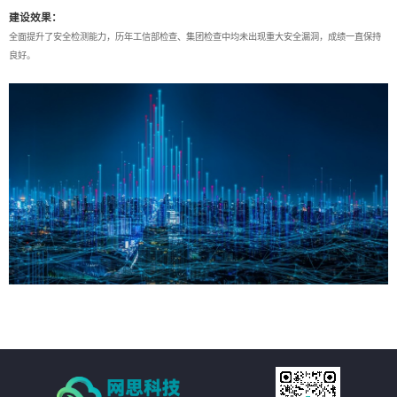
建设效果：
全面提升了安全检测能力，历年工信部检查、集团检查中均未出现重大安全漏洞，成绩一直保持
良好。