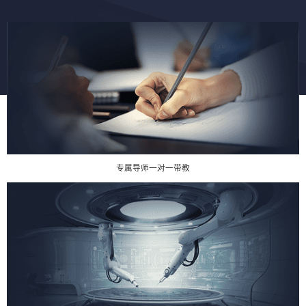
专属导师一对一带教